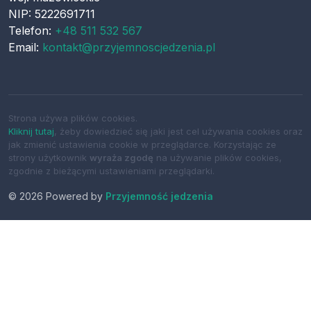
NIP: 5222691711
Telefon:
+48 511 532 567
Email:
kontakt@przyjemnoscjedzenia.pl
Strona używa plików cookies.
Kliknij tutaj
, żeby dowiedzieć się jaki jest cel używania cookies oraz
jak zmienić ustawienia cookie w przeglądarce. Korzystając ze
strony użytkownik
wyraża zgodę
na używanie plików cookies,
zgodnie z bieżącymi ustawieniami przeglądarki.
© 2026 Powered by
Przyjemność jedzenia