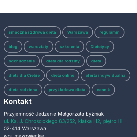
smaczna i zdrowa dieta
Warszawa
regulamin
blog
warsztaty
szkolenia
Dietetycy
odchudzanie
dieta dla rodziny
dieta
dieta dla Ciebie
dieta online
oferta indywidualna
dieta rodzinna
przykładowa dieta
cennik
Kontakt
Przyjemność Jedzenia Małgorzata Łyżniak
ul.
Ks. J. Chrościckiego 83/252, klatka H2, piętro III
02-414
Warszawa
woj.
mazowieckie