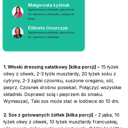
Małgorzata Łyżniak
Dyplomowany dietetyk, specjalista
ds. żywienia człowieka, założyciel
firmy
Elżbieta Gmurczyk
Dyplomowany dietetyk, specjalista
ds. żywienia człowieka
1. Włoski dressing sałatkowy [kilka porcji] –
15 łyżek
oliwy z oliwek, 2-3 łyżki musztardy, 20 łyżek soku z
cytryny, 2-3 ząbki czosnku, suszone oregano, sól,
pieprz. Czosnek drobno posiekać. Połączyć wszystkie
składniki. Doprawić solą i pieprzem do smaku.
Wymieszać, Taki sos może stać w lodówce do 10 dni.
2. Sos z gotowanych żółtek [kilka porcji]
– 2 jajka, 10
łyżek oliwy z oliwek, 10 łyżek musztardy francuskiej,