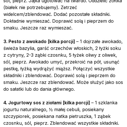
sól, pieprz. Jajka ugotować na twardo. Oddzielić żółtka
(białek nie potrzebujemy). Zetrzeć
widelcem/zblendować. Dodać pozostałe składniki.
Dokładnie wymieszać. Doprawić solą i pieprzem do
smaku. Jeszcze raz wymieszać.
3. Pesto z awokado [kilka porcji]
– 1 dojrzałe awokado,
świeża bazylia, garść orzechów włoskich, 2 łyżki soku
z cytryny, 2-3 ząbki czosnku, 5 łyżek oliwy z oliwek,
sól, pieprz. Awokado umyć, przekroić na pół, usunąć
pestkę, łyżką wydrążyć miąższ. Połączyć wszystkie
składniki i zblendować. Doprawić solą i pieprzem do
smaku. Jeszcze raz zblendować. Może służyć jako sos
do sałatki lub do dania głównego.
4. Jogurtowy sos z ziołami [kilka porcji]
– 1 szklanka
jogurtu naturalnego, ½ małej cebuli, posiekany
szczypiorek, posiekana natka pietruszka, 1 ząbek
czosnku, sól, pieprz. Zblendować wszystkie składniki.