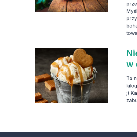
prze
Myśl
przy
boha
towa
Ni
w 
To n
kilo
;)
Ka
zabu