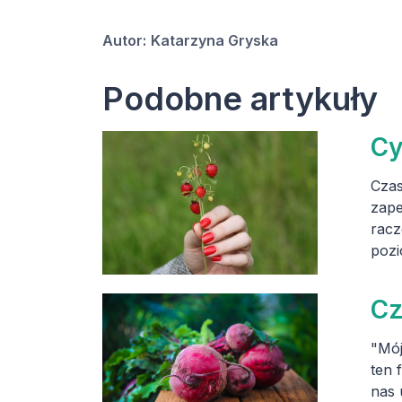
Autor:
Katarzyna Gryska
Podobne artykuły
Cy
Czas
zape
racz
pozi
Cz
"Mój
ten 
nas 