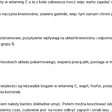
gaty w witaminę C a ta z kolei zakwasza mocz więc warto zajadać
naczynia krwionośne; zawiera garbniki, więc tym samym chroni jeli
starzeniowe; pozytywnie wpływają na układ krwionośny i odporno
 grupy B.
 chorobach układu pokarmowego; wspiera pracę jelit, pomaga w t
ierpkości są niezwykle bogate w witaminę C, wapń, fosfor, potas
nia komórek.
ciem należy bardzo dokładnie umyć. Potem można kosztować lub 
esienny czas, cudownie jest na nowo odkryć zapach i smak lasu ...