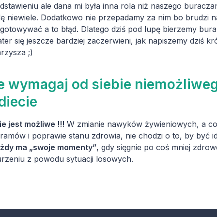
dstawieniu ale dana mi była inna rola niż naszego buraczan
ę niewiele. Dodatkowo nie przepadamy za nim bo brudzi na
gotowywać a to błąd. Dlatego dziś pod lupę bierzemy burak
ter się jeszcze bardziej zaczerwieni, jak napiszemy dziś
rzysza ;)
e wymagaj od siebie niemożliwego
diecie
ie jest możliwe !!!
W zmianie nawyków żywieniowych, a co z
gramów i poprawie stanu zdrowia, nie chodzi o to, by być id
żdy ma „swoje momenty”
, gdy sięgnie po coś mniej zdro
rzeniu z powodu sytuacji losowych.