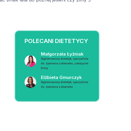
POLECANI DIETETYCY
Małgorzata Łyżniak
Dyplomowany dietetyk, specjalista
ds. żywienia człowieka, założyciel
firmy
Elżbieta Gmurczyk
Dyplomowany dietetyk, specjalista
ds. żywienia człowieka