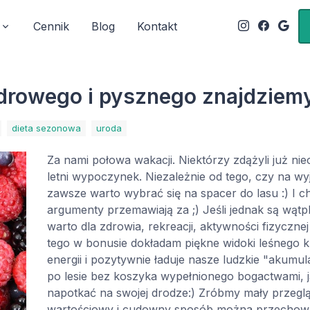
Cennik
Blog
Kontakt
zdrowego i pysznego znajdziemy
dieta sezonowa
uroda
Za nami połowa wakacji. Niektórzy zdążyli już nie
letni wypoczynek. Niezależnie od tego, czy na wy
zawsze warto wybrać się na spacer do lasu :) I ch
argumenty przemawiają za ;) Jeśli jednak są wątpl
warto dla zdrowia, rekreacji, aktywności fizyczne
tego w bonusie dokładam piękne widoki leśnego k
energii i pozytywnie ładuje nasze ludzkie "akumul
po lesie bez koszyka wypełnionego bogactwami, j
napotkać na swojej drodze:) Zróbmy mały przeglą
wartościowy i cudowny sposób można przechować 