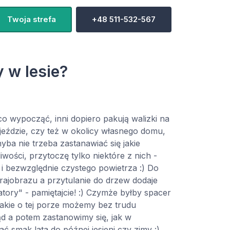
Twoja strefa
+48 511-532-567
 w lesie?
co wypocząć, inni dopiero pakują walizki na
jeździe, czy też w okolicy własnego domu,
yba nie trzeba zastanawiać się jakie
iwości, przytoczę tylko niektóre z nich -
j i bezwzględnie czystego powietrza :) Do
rajobrazu a przytulanie do drzew dodaje
atory" - pamiętajcie! :) Czymże byłby spacer
akie o tej porze możemy bez trudu
d a potem zastanowimy się, jak w
smak lata do późnej jesieni czy zimy :)