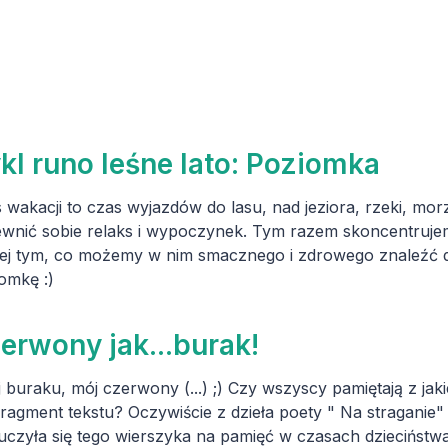
kl runo leśne lato: Poziomka
 wakacji to czas wyjazdów do lasu, nad jeziora, rzeki, mor
wnić sobie relaks i wypoczynek. Tym razem skoncentrujemy
ej tym, co możemy w nim smacznego i zdrowego znaleźć dla
omkę :)
erwony jak...burak!
 buraku, mój czerwony (...) ;) Czy wszyscy pamiętają z j
fragment tekstu? Oczywiście z dzieła poety " Na straganie
uczyła się tego wierszyka na pamięć w czasach dzieciństwa