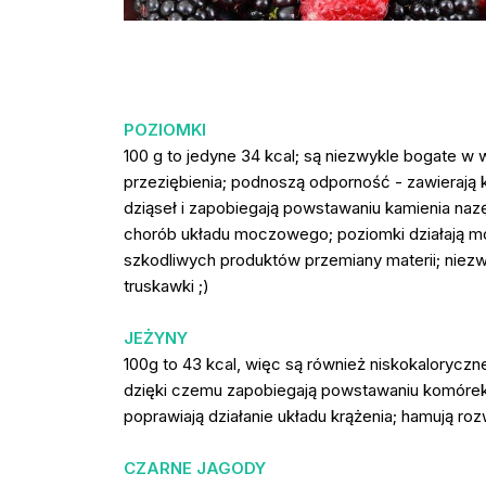
POZIOMKI
100 g to jedyne 34 kcal; są niezwykle bogate w 
przeziębienia; podnoszą odporność - zawierają
dziąseł i zapobiegają powstawaniu kamienia naz
chorób układu moczowego; poziomki działają m
szkodliwych produktów przemiany materii; niezwy
truskawki ;)
JEŻYNY
100g to 43 kcal, więc są również niskokaloryczn
dzięki czemu zapobiegają powstawaniu komóre
poprawiają działanie układu krążenia; hamują roz
CZARNE JAGODY