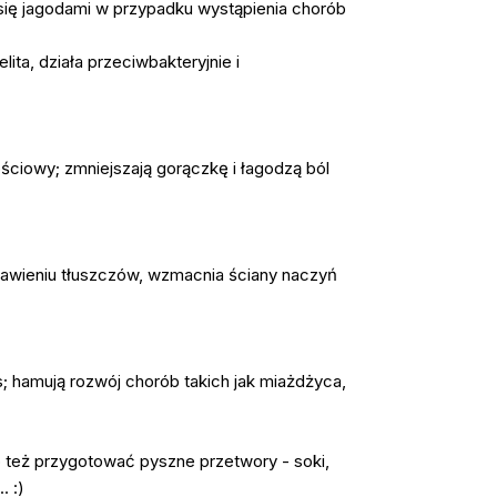
 się jagodami w przypadku wystąpienia chorób
ta, działa przeciwbakteryjnie i
ściowy; zmniejszają gorączkę i łagodzą ból
rawieniu tłuszczów, wzmacnia ściany naczyń
; hamują rozwój chorób takich jak miażdżyca,
też przygotować pyszne przetwory - soki,
. :)