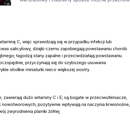
witaminę C, więc sprawdzają się w przypadku infekcji lub
 kwas salicylowy, dzięki czemu zapobiegają powstawaniu chorób
ębnego; łagodzą stany zapalne i przeciwdziałają powstawaniu
oczopędnie, przyczyniają się do szybszego usuwania
kle słodkie miniaturki nieco większej siostry
e; zawierają dużo witaminy C i E; są bogate w przeciwutleniacze,
k nowotworowych; pozytywnie wpływają na naczynia krwionośne,
wój zwyrodnienia plamki żółtej;