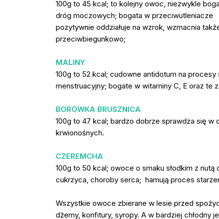
100g to 45 kcal; to kolejny owoc, niezwykle bo
dróg moczowych; bogata w przeciwutleniacze
pozytywnie oddziałuje na wzrok, wzmacnia także 
przeciwbiegunkowo;
MALINY
100g to 52 kcal; cudowne antidotum na procesy 
menstruacyjny; bogate w witaminy C, E oraz te z
BORÓWKA BRUSZNICA
100g to 47 kcal; bardzo dobrze sprawdza się w
krwionośnych.
CZEREMCHA
100g to 50 kcal; owoce o smaku słodkim z nutą c
cukrzyca, choroby serca; hamują proces starze
Wszystkie owoce zbierane w lesie przed spoży
dżemy, konfitury, syropy. A w bardziej chłodny j