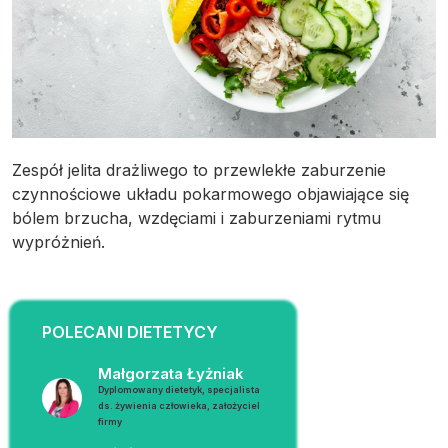
Zespół jelita drażliwego to przewlekłe zaburzenie
czynnościowe układu pokarmowego objawiające się
bólem brzucha, wzdęciami i zaburzeniami rytmu
wypróżnień.
POLECANI DIETETYCY
Małgorzata Łyżniak
Dyplomowany dietetyk, specjalista
ds. żywienia człowieka, założyciel
firmy