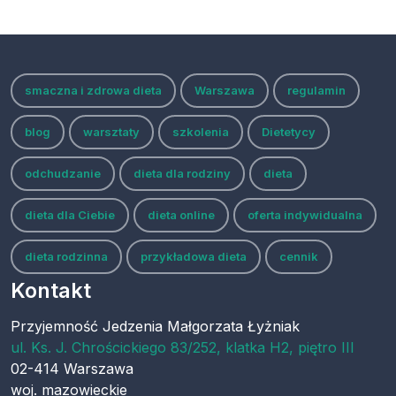
smaczna i zdrowa dieta
Warszawa
regulamin
blog
warsztaty
szkolenia
Dietetycy
odchudzanie
dieta dla rodziny
dieta
dieta dla Ciebie
dieta online
oferta indywidualna
dieta rodzinna
przykładowa dieta
cennik
Kontakt
Przyjemność Jedzenia Małgorzata Łyżniak
ul.
Ks. J. Chrościckiego 83/252, klatka H2, piętro III
02-414
Warszawa
woj.
mazowieckie