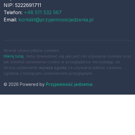
NIP: 5222691711
Telefon:
+48 511 532 567
Email:
kontakt@przyjemnoscjedzenia.pl
Strona używa plików cookies.
Kliknij tutaj
, żeby dowiedzieć się jaki jest cel używania cookies oraz
jak zmienić ustawienia cookie w przeglądarce. Korzystając ze
strony użytkownik
wyraża zgodę
na używanie plików cookies,
zgodnie z bieżącymi ustawieniami przeglądarki.
© 2026 Powered by
Przyjemność jedzenia