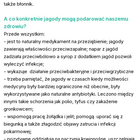
także błonnik.
A co konkretnie jagody mogą podarować naszemu
zdrowiu?
Przede wszystkim:
- jest to naturalny medykament na przeziębienie; jagody
zawierają właściwości przeciwzapalne; napar z jagód
zadziała przeciwbólowo a syrop z dodatkiem jagód pozwoli
wyleczyć infekcje;
- wykazuje działanie przeciwbakteryjne i przeciwgrzybiczne
- trzeba pamiętać, że jagody w czasach kiedy możliwości
medycyny były bardziej ograniczone niż obecnie, były
wykorzystywane jako naturalne antybiotyki. Leczono między
innymi takie schorzenia jak polio, tyfus czy zakażenie
gronkowcem;
- wspomogą pracę żołądka i jelit; pomogą uporać się z
biegunką a także złagodzić objawy zatrucia i infekcji
pokarmowej;
- pozytywne oddziałują na naczynia krwionośne, uszczelniają