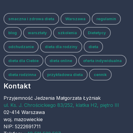
smaczna i zdrowa dieta
Warszawa
regulamin
blog
warsztaty
szkolenia
Dietetycy
odchudzanie
dieta dla rodziny
dieta
dieta dla Ciebie
dieta online
oferta indywidualna
dieta rodzinna
przykładowa dieta
cennik
Kontakt
Przyjemność Jedzenia Małgorzata Łyżniak
ul.
Ks. J. Chrościckiego 83/252, klatka H2, piętro III
02-414
Warszawa
woj.
mazowieckie
NIP: 5222691711