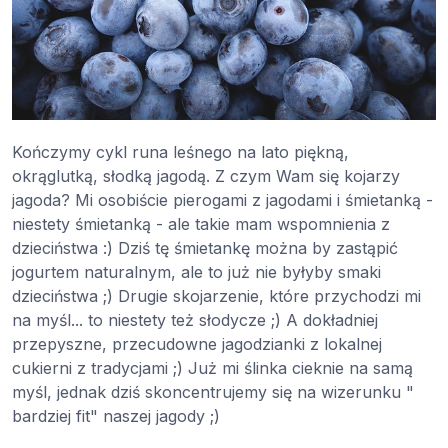
Kończymy cykl runa leśnego na lato piękną,
okrąglutką, słodką jagodą. Z czym Wam się kojarzy
jagoda? Mi osobiście pierogami z jagodami i śmietanką -
niestety śmietanką - ale takie mam wspomnienia z
dzieciństwa :) Dziś tę śmietankę można by zastąpić
jogurtem naturalnym, ale to już nie byłyby smaki
dzieciństwa ;) Drugie skojarzenie, które przychodzi mi
na myśl... to niestety też słodycze ;) A dokładniej
przepyszne, przecudowne jagodzianki z lokalnej
cukierni z tradycjami ;) Już mi ślinka cieknie na samą
myśl, jednak dziś skoncentrujemy się na wizerunku "
bardziej fit" naszej jagody ;)