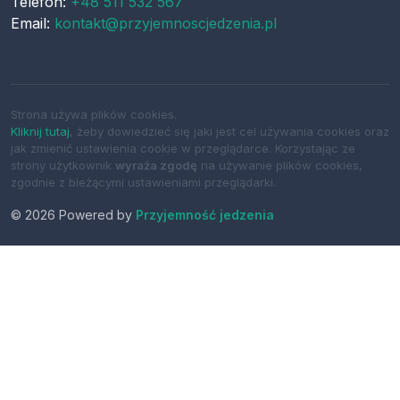
Telefon:
+48 511 532 567
Email:
kontakt@przyjemnoscjedzenia.pl
Strona używa plików cookies.
Kliknij tutaj
, żeby dowiedzieć się jaki jest cel używania cookies oraz
jak zmienić ustawienia cookie w przeglądarce. Korzystając ze
strony użytkownik
wyraża zgodę
na używanie plików cookies,
zgodnie z bieżącymi ustawieniami przeglądarki.
© 2026 Powered by
Przyjemność jedzenia