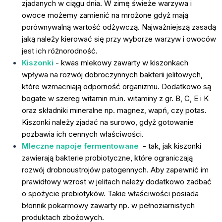
zjadanych w ciągu dnia. W zimę świeże warzywa i
owoce możemy zamienić na mrożone gdyż mają
porównywalną wartość odżywczą. Najważniejszą zasadą
jaką należy kierować się przy wyborze warzyw i owoców
jest ich różnorodność.
Kiszonki
- kwas mlekowy zawarty w kiszonkach
wpływa na rozwój dobroczynnych bakterii jelitowych,
które wzmacniają odporność organizmu. Dodatkowo są
bogate w szereg witamin m.in. witaminy z gr. B, C, E i K
oraz składniki mineralne np. magnez, wapń, czy potas.
Kiszonki należy zjadać na surowo, gdyż gotowanie
pozbawia ich cennych właściwości.
Mleczne napoje fermentowane
- tak, jak kiszonki
zawierają bakterie probiotyczne, które ograniczają
rozwój drobnoustrojów patogennych. Aby zapewnić im
prawidłowy wzrost w jelitach należy dodatkowo zadbać
o spożycie prebiotyków. Takie właściwości posiada
błonnik pokarmowy zawarty np. w pełnoziarnistych
produktach zbożowych.