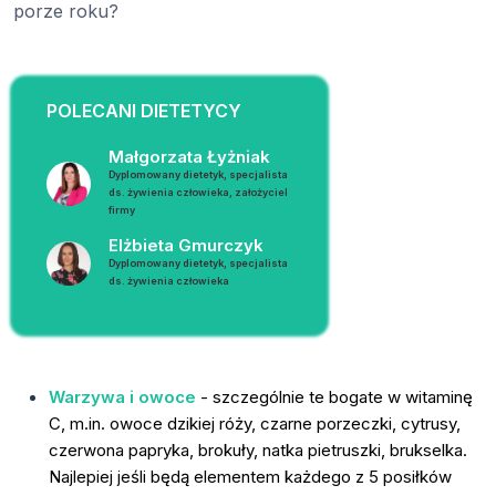
porze roku?
POLECANI DIETETYCY
Małgorzata Łyżniak
Dyplomowany dietetyk, specjalista
ds. żywienia człowieka, założyciel
firmy
Elżbieta Gmurczyk
Dyplomowany dietetyk, specjalista
ds. żywienia człowieka
Warzywa i owoce
- szczególnie te bogate w witaminę
C, m.in. owoce dzikiej róży, czarne porzeczki, cytrusy,
czerwona papryka, brokuły, natka pietruszki, brukselka.
Najlepiej jeśli będą elementem każdego z 5 posiłków