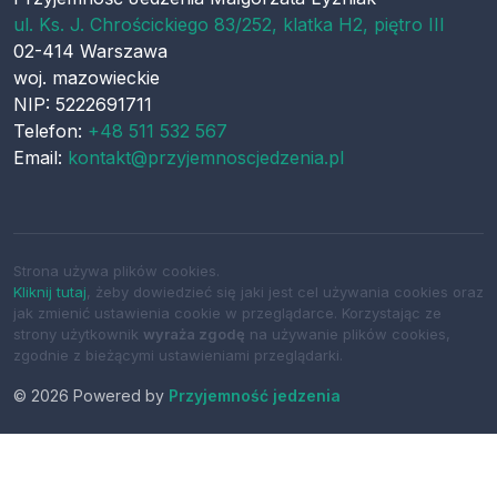
ul.
Ks. J. Chrościckiego 83/252, klatka H2, piętro III
02-414
Warszawa
woj.
mazowieckie
NIP: 5222691711
Telefon:
+48 511 532 567
Email:
kontakt@przyjemnoscjedzenia.pl
Strona używa plików cookies.
Kliknij tutaj
, żeby dowiedzieć się jaki jest cel używania cookies oraz
jak zmienić ustawienia cookie w przeglądarce. Korzystając ze
strony użytkownik
wyraża zgodę
na używanie plików cookies,
zgodnie z bieżącymi ustawieniami przeglądarki.
© 2026 Powered by
Przyjemność jedzenia