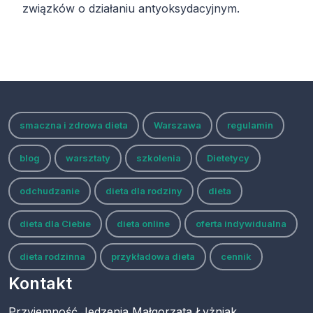
związków o działaniu antyoksydacyjnym.
smaczna i zdrowa dieta
Warszawa
regulamin
blog
warsztaty
szkolenia
Dietetycy
odchudzanie
dieta dla rodziny
dieta
dieta dla Ciebie
dieta online
oferta indywidualna
dieta rodzinna
przykładowa dieta
cennik
Kontakt
Przyjemność Jedzenia Małgorzata Łyżniak