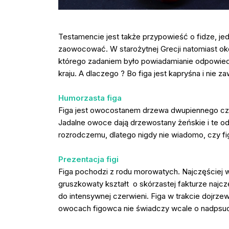
Testamencie jest także przypowieść o fidze, jed
zaowocować. W starożytnej Grecji natomiast oko
którego zadaniem było powiadamianie odpowied
kraju. A dlaczego ? Bo figa jest kapryśna i nie
Humorzasta figa
Figa jest owocostanem drzewa dwupiennego czyli 
Jadalne owoce dają drzewostany żeńskie i te o
rozrodczemu, dlatego nigdy nie wiadomo, czy fi
Prezentacja figi
Figa pochodzi z rodu morowatych. Najczęściej w
gruszkowaty kształt o skórzastej fakturze najczę
do intensywnej czerwieni. Figa w trakcie dojrzew
owocach figowca nie świadczy wcale o nadpsuciu