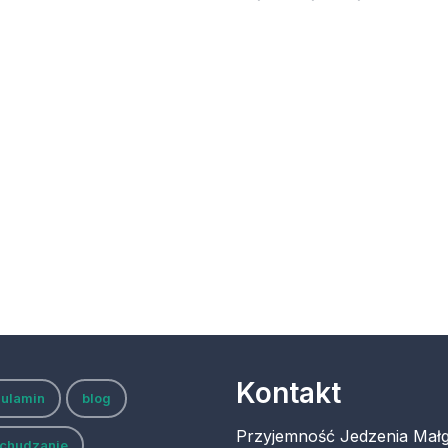
Kontakt
gulamin
blog
Przyjemność Jedzenia Małg
chudzanie