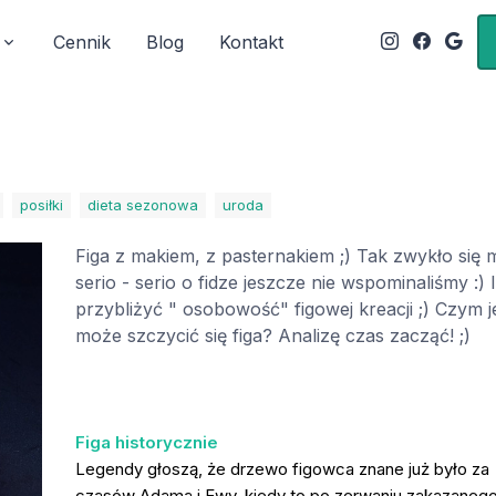
Cennik
Blog
Kontakt
posiłki
dieta sezonowa
uroda
Figa z makiem, z pasternakiem ;) Tak zwykło się
serio - serio o fidze jeszcze nie wspominaliśmy :)
przybliżyć " osobowość" figowej kreacji ;) Czym je
może szczycić się figa? Analizę czas zacząć! ;)
Figa historycznie
Legendy głoszą, że drzewo figowca znane już było za
czasów Adama i Ewy, kiedy to po zerwaniu zakazaneg