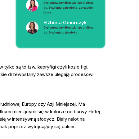
Dyplomowany dietetyk, specjalista
ds. żywienia człowieka, założyciel
firmy
Elżbieta Gmurczyk
Dyplomowany dietetyk, specjalista
ds. żywienia człowieka
ko są to tzw. kapryfigi czyli kozie figi.
skie drzewostany zawsze ulegają procesowi
udniowej Europy czy Azji Mniejszej. Ma
stkami mieniącymi się w kolorze od barwy złotej
się w intensywną słodycz. Biały nalot na
mak poprzez wytrącający się cukier.