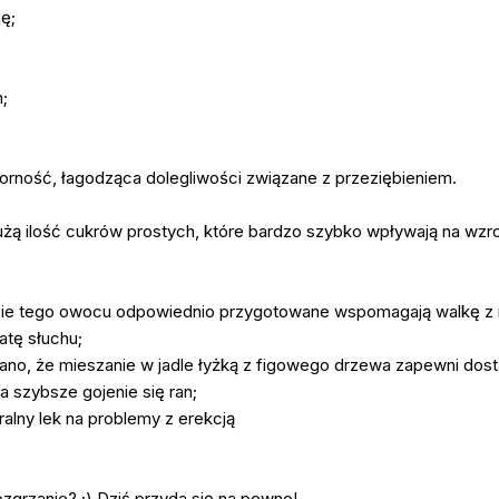
ję;
;
porność, łagodząca dolegliwości związane z przeziębieniem.
żą ilość cukrów prostych, które bardzo szybko wpływają na wzr
 liście tego owocu odpowiednio przygotowane wspomagają walkę 
ratę słuchu;
o, że mieszanie w jadle łyżką z figowego drzewa zapewni dostat
a szybsze gojenie się ran;
ralny lek na problemy z erekcją
zgrzanie? ;) Dziś przyda się na pewno!