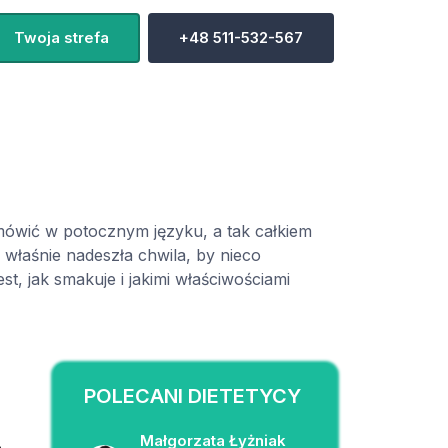
Twoja strefa
+48 511-532-567
 mówić w potocznym języku, a tak całkiem
 I właśnie nadeszła chwila, by nieco
st, jak smakuje i jakimi właściwościami
POLECANI DIETETYCY
Małgorzata Łyżniak
o