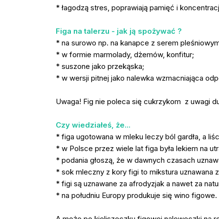
* łagodzą stres, poprawiają pamięć i koncentrac
Figa na talerzu - jak ją spożywać ?
* na surowo np. na kanapce z serem pleśniowym
* w formie marmolady, dżemów, konfitur;
* suszone jako przekąska;
* w wersji pitnej jako nalewka wzmacniająca od
Uwaga! Fig nie poleca się cukrzykom z uwagi du
Czy wiedziałeś, że...
* figa ugotowana w mleku leczy ból gardła, a
* w Polsce przez wiele lat figa była lekiem na ut
* podania głoszą, że w dawnych czasach uznawan
* sok mleczny z kory figi to mikstura uznawana z
* figi są uznawane za afrodyzjak a nawet za natu
* na południu Europy produkuje się wino figowe.
A może po kieliszeczku figowej naleweczki na ro