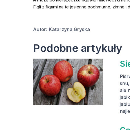
Figli z figami na te jesienne pochmurne, zimne 
Autor:
Katarzyna Gryska
Podobne artykuły
Si
Pier
snu,
ale 
jabł
jabł
najl