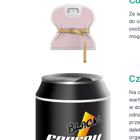
Co
Ze w
do o
osob
mogą
Cz
Na c
wart
w do
odna
prze
dale
orga