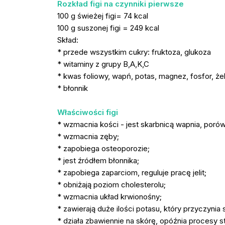
Rozkład figi na czynniki pierwsze
100 g świeżej figi= 74 kcal
100 g suszonej figi = 249 kcal
Skład:
* przede wszystkim cukry: fruktoza, glukoza
* witaminy z grupy B,A,K,C
* kwas foliowy, wapń, potas, magnez, fosfor, że
* błonnik
Właściwości figi
*
wzmacnia kości - jest skarbnicą wapnia, poró
* wzmacnia zęby;
* zapobiega osteoporozie;
* jest źródłem błonnika;
* zapobiega zaparciom, reguluje pracę jelit;
* obniżają poziom cholesterolu;
* wzmacnia układ krwionośny;
* zawierają duże ilości potasu, który przyczynia
* działa zbawiennie na skórę, opóźnia procesy st