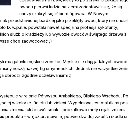
owocu pierwsi ludzie na ziemi zorientowali się, że są
nadzy i zakryli się liściem figowca. W Nowym
nak przedstawionej bardziej jako przeklęty owoc, który nie chciał
ło IX w.p.n.e. powstała nawet specjalna profesja sykofanty,
nich służb o kradzieży lub wywozie owoców świętego drzewa z
 zawsze chce zaowocować ;)
ma gatunki męskie i żeńskie. Męskie nie dają jadalnych owoców tyl
dmiany noszą nazwę fig smyrneńskich. Jednak nie wszystkie żeń
ga obrodzi zgodnie oczekiwaniami :)
ystępuje w rejonie Półwyspu Arabskiego, Bliskiego Wschodu, Poł
ściej w kolorze fioletu lub zieleni. Wypełniona jest malutkimi pe
ania zmienia także swój smak - początkowo mdły i nijaki zmienia 
 produktu - wręcz przeciwnie, potwierdza dojrzałość i słodki s