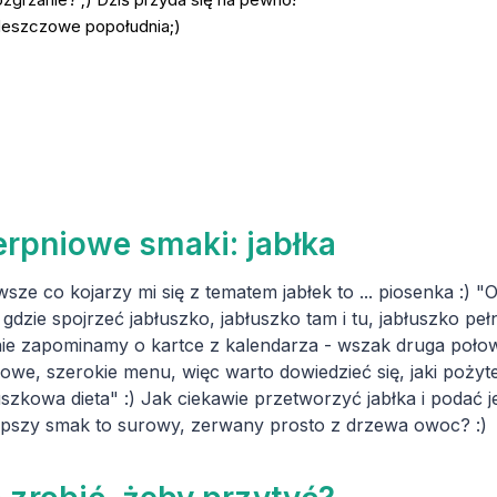
i deszczowe popołudnia;)
erpniowe smaki: jabłka
wsze co kojarzy mi się z tematem jabłek to ... piosenka :) "
 gdzie spojrzeć jabłuszko, jabłuszko tam i tu, jabłuszko pe
nie zapominamy o kartce z kalendarza - wszak druga połow
kowe, szerokie menu, więc warto dowiedzieć się, jaki pożyt
uszkowa dieta" :) Jak ciekawie przetworzyć jabłka i podać
epszy smak to surowy, zerwany prosto z drzewa owoc? :)