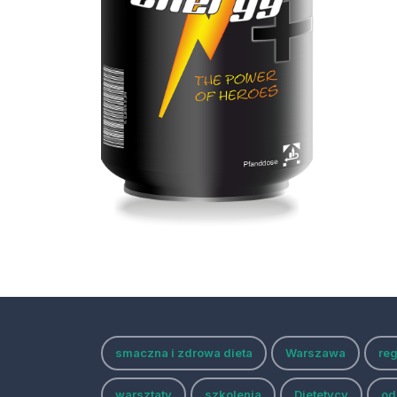
smaczna i zdrowa dieta
Warszawa
re
warsztaty
szkolenia
Dietetycy
od