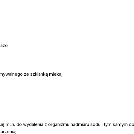
lazo
wnywalnego ze szklanką mleka;
 się m.in. do wydalenia z organizmu nadmiaru sodu i tym samym obn
arzenia;