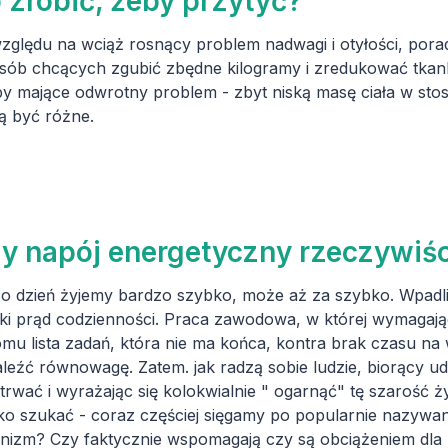
 zrobić, żeby przytyć?
zględu na wciąż rosnący problem nadwagi i otyłości, pora
sób chcących zgubić zbędne kilogramy i zredukować tkan
y mające odwrotny problem - zbyt niską masę ciała w sto
 być różne.
y napój energetyczny rzeczywiśc
o dzień żyjemy bardzo szybko, może aż za szybko. Wpadli
ki prąd codzienności. Praca zawodowa, w której wymagając
mu lista zadań, która nie ma końca, kontra brak czasu na
leźć równowagę. Zatem. jak radzą sobie ludzie, biorący udzi
trwać i wyrażając się kolokwialnie " ogarnąć" tę szarość 
ko szukać - coraz częściej sięgamy po popularnie nazywane 
nizm? Czy faktycznie wspomagają czy są obciążeniem dla 