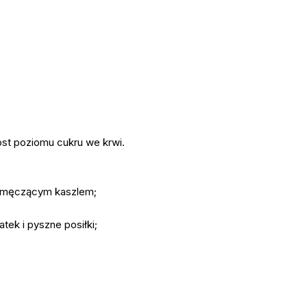
ost poziomu cukru we krwi.
z męczącym kaszlem;
ek i pyszne posiłki;