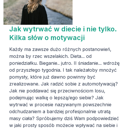
Jak wytrwać w diecie i nie tylko.
Kilka słów o motywacji
Każdy ma zawsze dużo różnych postanowień,
można by rzec wszelakich. Dieta... od
poniedziałku. Bieganie.. jutro. II śniadanie... wdrożę
od przyszłego tygodnia. I tak należałoby mnożyć
pomysły, które już dawno powinny być
zrealizowane. Jak radzić sobie z automotywacją?
Jak nie poddawać się przeciwnościom losu,
podejmując walkę o lepszą/ego siebie? Jak
wytrwać w procesie nazywanym powszechnie
odchudzaniem a bardziej profesjonalnie utratą
masy ciała? Spróbujemy dziś Wam podpowiedzieć
w jaki prosty sposób możecie wpływać na siebie i