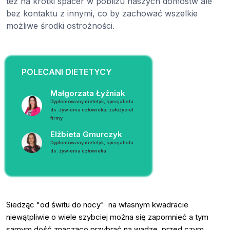
też na krótki spacer w pobliżu naszych domostw ale
bez kontaktu z innymi, co by zachować wszelkie
możliwe środki ostrożności.
POLECANI DIETETYCY
Małgorzata Łyżniak
Dyplomowany dietetyk, specjalista
ds. żywienia człowieka, założyciel
firmy
Elżbieta Gmurczyk
Dyplomowany dietetyk, specjalista
ds. żywienia człowieka
Siedząc "od świtu do nocy" na własnym kwadracie
niewątpliwie o wiele szybciej można się zapomnieć a tym
samym dość znacząco przybrać na wadze, przed czym