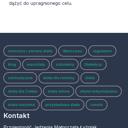
dążyć do upragnionego celu.
smaczna i zdrowa dieta
Warszawa
regulamin
blog
warsztaty
szkolenia
Dietetycy
odchudzanie
dieta dla rodziny
dieta
dieta dla Ciebie
dieta online
oferta indywidualna
dieta rodzinna
przykładowa dieta
cennik
Kontakt
Przyjemność Jedzenia Małgorzata Łyżniak