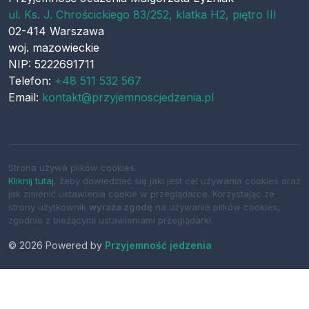
ul.
Ks. J. Chrościckiego 83/252, klatka H2, piętro III
02-414
Warszawa
woj.
mazowieckie
NIP: 5222691711
Telefon:
+48 511 532 567
Email:
kontakt@przyjemnoscjedzenia.pl
Strona używa plików cookies.
Kliknij tutaj
, żeby dowiedzieć się jaki jest cel używania cookies oraz
jak zmienić ustawienia cookie w przeglądarce. Korzystając ze
strony użytkownik
wyraża zgodę
na używanie plików cookies,
zgodnie z bieżącymi ustawieniami przeglądarki.
© 2026 Powered by
Przyjemność jedzenia