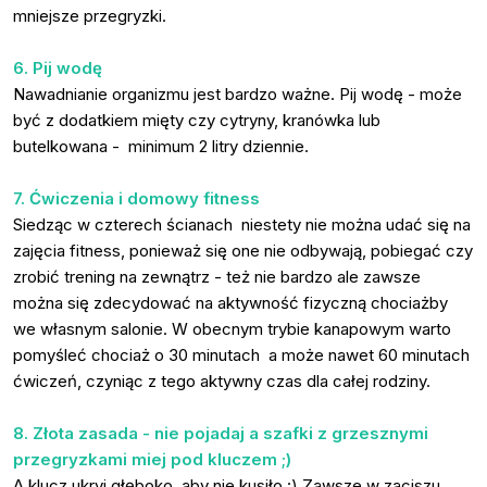
mniejsze przegryzki.
6. Pij wodę
Nawadnianie organizmu jest bardzo ważne. Pij wodę - może
być z dodatkiem mięty czy cytryny, kranówka lub
butelkowana - minimum 2 litry dziennie.
7. Ćwiczenia i domowy fitness
Siedząc w czterech ścianach niestety nie można udać się na
zajęcia fitness, ponieważ się one nie odbywają, pobiegać czy
zrobić trening na zewnątrz - też nie bardzo ale zawsze
można się zdecydować na aktywność fizyczną chociażby
we własnym salonie. W obecnym trybie kanapowym warto
pomyśleć chociaż o 30 minutach a może nawet 60 minutach
ćwiczeń, czyniąc z tego aktywny czas dla całej rodziny.
8. Złota zasada - nie pojadaj a szafki z grzesznymi
przegryzkami miej pod kluczem ;)
A klucz ukryj głęboko, aby nie kusiło :) Zawsze w zaciszu