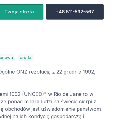
Twoja strefa
+48 511-532-567
zonowa
uroda
Ogólne ONZ rezolucją z 22 grudnia 1992,
Ziemi 1992 (UNCED)" w Rio de Janeiro w
e ponad miliard ludzi na świecie cierpi z
deą obchodów jest uświadomienie państwom
nej na ich kondycję gospodarczą i