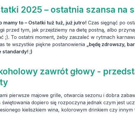
tatki 2025 – ostatnia szansa na 
o mamy to – Ostatki tuż tuż, już jutro!
Czas sięgnąć po ost
gii przed tym, jak przejdziemy na dietę postną, albo przyn
ać ;). To ostatni moment, żeby zaszaleć w rytmach karnaw
as te wszystkie piękne postanowienia
„będę zdrowszy, bar
e standardy! ;)
koholowy zawrót głowy - przeds
ty
ami pierwsze majowe grille, otwarcia sezonu i dobra zab
 świętowania dopiero się rozpoczyna jednak czym jest ucz
esionego kieliszkiem wina, kolorowym drinkiem czy inn