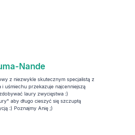
Huma-Nande
wy z niezwykle skutecznym specjalistą z
 i uśmiechu przekazuje najcenniejszą
 zdobywać laury zwycięstwa :)
ry" aby długo cieszyć się szczupłą
ją :) Poznajmy Anię ;)