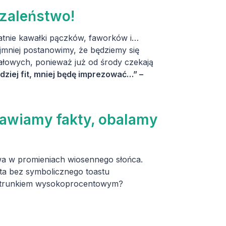
szaleństwo!
atnie kawałki pączków, faworków i…
ajmniej postanowimy, że będziemy się
ałowych, ponieważ już od środy czekają
dziej fit, mniej będę imprezować…” –
tawiamy fakty, obalamy
awa w promieniach wiosennego słońca.
ta bez symbolicznego toastu
ym trunkiem wysokoprocentowym?