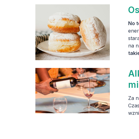
Os
No t
ener
star
na n
taki
Al
mi
Za n
Czas
wzni