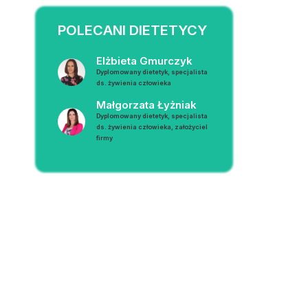
POLECANI DIETETYCY
Elżbieta Gmurczyk
Dyplomowany dietetyk, specjalista
ds. żywienia człowieka
Małgorzata Łyżniak
Dyplomowany dietetyk, specjalista
ds. żywienia człowieka, założyciel
firmy