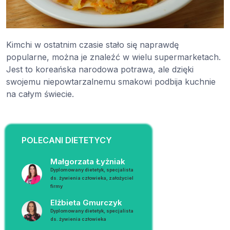
Kimchi w ostatnim czasie stało się naprawdę
popularne, można je znaleźć w wielu supermarketach.
Jest to koreańska narodowa potrawa, ale dzięki
swojemu niepowtarzalnemu smakowi podbija kuchnie
na całym świecie.
POLECANI DIETETYCY
Małgorzata Łyżniak
Dyplomowany dietetyk, specjalista
ds. żywienia człowieka, założyciel
firmy
Elżbieta Gmurczyk
Dyplomowany dietetyk, specjalista
ds. żywienia człowieka