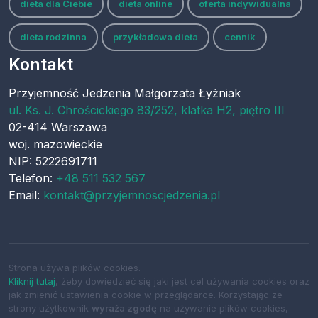
dieta dla Ciebie
dieta online
oferta indywidualna
dieta rodzinna
przykładowa dieta
cennik
Kontakt
Przyjemność Jedzenia Małgorzata Łyżniak
ul.
Ks. J. Chrościckiego 83/252, klatka H2, piętro III
02-414
Warszawa
woj.
mazowieckie
NIP: 5222691711
Telefon:
+48 511 532 567
Email:
kontakt@przyjemnoscjedzenia.pl
Strona używa plików cookies.
Kliknij tutaj
, żeby dowiedzieć się jaki jest cel używania cookies oraz
jak zmienić ustawienia cookie w przeglądarce. Korzystając ze
strony użytkownik
wyraża zgodę
na używanie plików cookies,