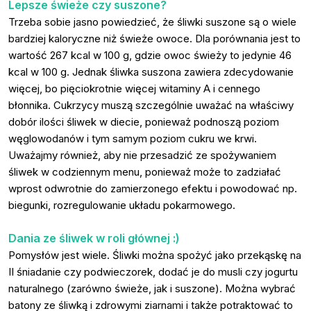
Lepsze świeże czy suszone?
Trzeba sobie jasno powiedzieć, że śliwki suszone są o wiele
bardziej kaloryczne niż świeże owoce. Dla porównania jest to
wartość 267 kcal w 100 g, gdzie owoc świeży to jedynie 46
kcal w 100 g. Jednak śliwka suszona zawiera zdecydowanie
więcej, bo pięciokrotnie więcej witaminy A i cennego
błonnika. Cukrzycy muszą szczególnie uważać na właściwy
dobór ilości śliwek w diecie, ponieważ podnoszą poziom
węglowodanów i tym samym poziom cukru we krwi.
Uważajmy również, aby nie przesadzić ze spożywaniem
śliwek w codziennym menu, ponieważ może to zadziałać
wprost odwrotnie do zamierzonego efektu i powodować np.
biegunki, rozregulowanie układu pokarmowego.
Dania ze śliwek w roli głównej :)
Pomysłów jest wiele. Śliwki można spożyć jako przekąskę na
II śniadanie czy podwieczorek, dodać je do musli czy jogurtu
naturalnego (zarówno świeże, jak i suszone). Można wybrać
batony ze śliwką i zdrowymi ziarnami i także potraktować to