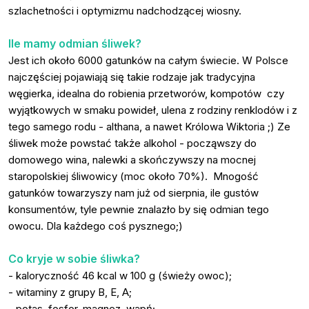
szlachetności i optymizmu nadchodzącej wiosny.
Ile mamy odmian śliwek?
Jest ich około 6000 gatunków na całym świecie. W Polsce
najczęściej pojawiają się takie rodzaje jak tradycyjna
węgierka, idealna do robienia przetworów, kompotów czy
wyjątkowych w smaku powideł, ulena z rodziny renklodów i z
tego samego rodu - althana, a nawet Królowa Wiktoria ;) Ze
śliwek może powstać także alkohol - począwszy do
domowego wina, nalewki a skończywszy na mocnej
staropolskiej śliwowicy (moc około 70%). Mnogość
gatunków towarzyszy nam już od sierpnia, ile gustów
konsumentów, tyle pewnie znalazło by się odmian tego
owocu. Dla każdego coś pysznego;)
Co kryje w sobie śliwka?
- kaloryczność 46 kcal w 100 g (świeży owoc);
- witaminy z grupy B, E, A;
- potas, fosfor, magnez, wapń;