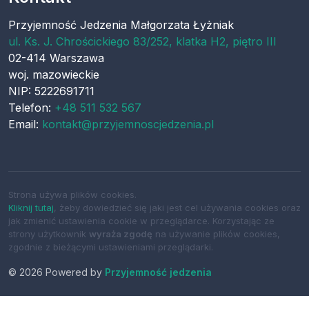
Przyjemność Jedzenia Małgorzata Łyżniak
ul.
Ks. J. Chrościckiego 83/252, klatka H2, piętro III
02-414
Warszawa
woj.
mazowieckie
NIP: 5222691711
Telefon:
+48 511 532 567
Email:
kontakt@przyjemnoscjedzenia.pl
Strona używa plików cookies.
Kliknij tutaj
, żeby dowiedzieć się jaki jest cel używania cookies oraz
jak zmienić ustawienia cookie w przeglądarce. Korzystając ze
strony użytkownik
wyraża zgodę
na używanie plików cookies,
zgodnie z bieżącymi ustawieniami przeglądarki.
© 2026 Powered by
Przyjemność jedzenia