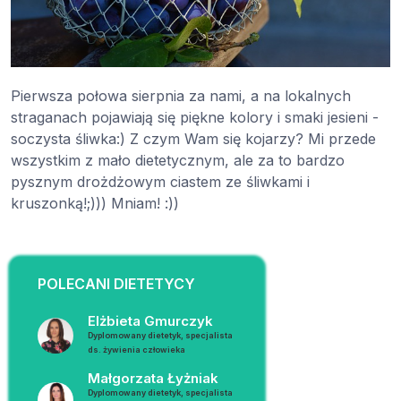
Pierwsza połowa sierpnia za nami, a na lokalnych
straganach pojawiają się piękne kolory i smaki jesieni -
soczysta śliwka:) Z czym Wam się kojarzy? Mi przede
wszystkim z mało dietetycznym, ale za to bardzo
pysznym drożdżowym ciastem ze śliwkami i
kruszonką!;))) Mniam! :))
POLECANI DIETETYCY
Elżbieta Gmurczyk
Dyplomowany dietetyk, specjalista
ds. żywienia człowieka
Małgorzata Łyżniak
Dyplomowany dietetyk, specjalista