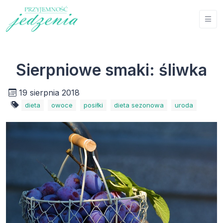
Sierpniowe smaki: śliwka
19 sierpnia 2018
dieta
owoce
posiłki
dieta sezonowa
uroda