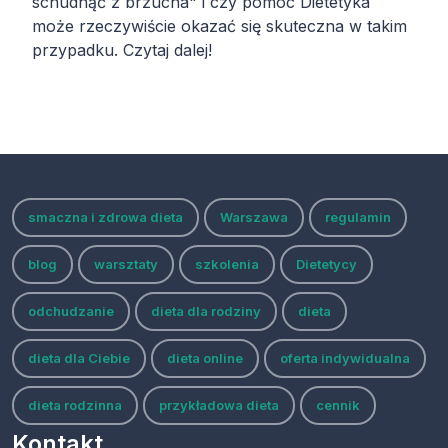
schudnąć z brzucha" i czy pomoc Dietetyka
może rzeczywiście okazać się skuteczna w takim
przypadku. Czytaj dalej!
smaczna i zdrowa dieta
Warszawa
regulamin
blog
warsztaty
szkolenia
Dietetycy
odchudzanie
dieta dla rodziny
dieta
dieta dla Ciebie
dieta online
oferta indywidualna
dieta rodzinna
przykładowa dieta
cennik
Kontakt