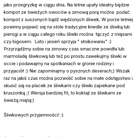
jako przegryzkę w ciągu dnia. Na letnie upały idealny będzie
kompot ze świeżych owoców a zimową porą można podać
kompot z suszonych bądź wędzonych śliwek. W porze letniej
powinny pojawić się na stole tradycyjne knedle ze śliwką lub
pierogi a w ciągu całego roku śliwki można łączyć z mięsami
czy bigosem. Lato i jesień sprzyja " słoikowaniu" :)
Przyrządźmy sobie na zimowy czas smaczne powidła lub
marmoladę śliwkową lub też po prostu zawekujmy śliwki w
occie i podawajmy na spotkaniach w gronie rodziny i
przyjaciół :) Nie zapominajmy o pysznych deserach;) Wszak
raz na jakiś czas można pozwolić sobie na małe odstępstwo i
skusić się na placek ze śliwkami czy śliwki zapiekane pod
kruszonką ;) Wersja bardziej fit, to koktajl ze śliwkami ze
świeżą miętą:)
Śliwkowych przyjemności! :)