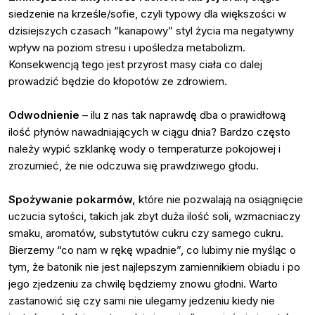
siedzenie na krześle/sofie, czyli typowy dla większości w
dzisiejszych czasach “kanapowy” styl życia ma negatywny
wpływ na poziom stresu i upośledza metabolizm.
Konsekwencją tego jest przyrost masy ciała co dalej
prowadzić będzie do kłopotów ze zdrowiem.
Odwodnienie
– ilu z nas tak naprawdę dba o prawidłową
ilość płynów nawadniających w ciągu dnia? Bardzo często
należy wypić szklankę wody o temperaturze pokojowej i
zrozumieć, że nie odczuwa się prawdziwego głodu.
Spożywanie pokarmów,
które nie pozwalają na osiągnięcie
uczucia sytości, takich jak zbyt duża ilość soli, wzmacniaczy
smaku, aromatów, substytutów cukru czy samego cukru.
Bierzemy “co nam w rękę wpadnie”, co lubimy nie myśląc o
tym, że batonik nie jest najlepszym zamiennikiem obiadu i po
jego zjedzeniu za chwilę będziemy znowu głodni. Warto
zastanowić się czy sami nie ulegamy jedzeniu kiedy nie