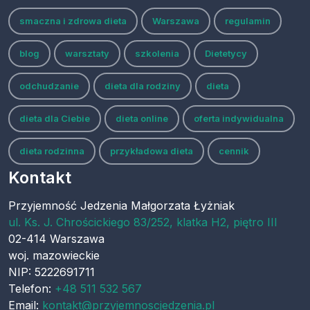
smaczna i zdrowa dieta
Warszawa
regulamin
blog
warsztaty
szkolenia
Dietetycy
odchudzanie
dieta dla rodziny
dieta
dieta dla Ciebie
dieta online
oferta indywidualna
dieta rodzinna
przykładowa dieta
cennik
Kontakt
Przyjemność Jedzenia Małgorzata Łyżniak
ul.
Ks. J. Chrościckiego 83/252, klatka H2, piętro III
02-414
Warszawa
woj.
mazowieckie
NIP: 5222691711
Telefon:
+48 511 532 567
Email:
kontakt@przyjemnoscjedzenia.pl