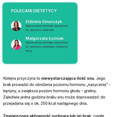
POLECANI DIETETYCY
Elżbieta Gmurczyk
Dyplomowany dietetyk, specjalista
ds. żywienia człowieka
Małgorzata Łyżniak
Dyplomowany dietetyk, specjalista
ds. żywienia człowieka, założyciel
firmy
Kolejna przyczyna to
niewystarczająca ilość snu.
Jego
brak prowadzi do obniżenia poziomu hormonu „nasycenia” -
leptyny, a zwiększa poziom hormonu głodu - greliny.
Zaledwie jedna godzina braku snu może doprowadzić do
przejadania się o ok. 250 kcal następnego dnia.
Zmniejszona aktywność ruchowa lub jej bra
k, ciągłe