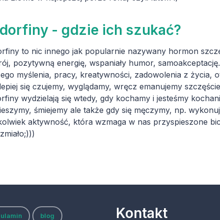
dorfiny - gdzie ich szukać?
rfiny to nic innego jak popularnie nazywany hormon szczę
rój, pozytywną energię, wspaniały humor, samoakceptację.
ego myślenia, pracy, kreatywności, zadowolenia z życia, ot
lepiej się czujemy, wyglądamy, wręcz emanujemy szczęście
rfiny wydzielają się wtedy, gdy kochamy i jesteśmy kochani
cieszymy, śmiejemy ale także gdy się męczymy, np. wykonują
kolwiek aktywność, która wzmaga w nas przyspieszone bicie
zmiało;)))
Kontakt
gulamin
blog