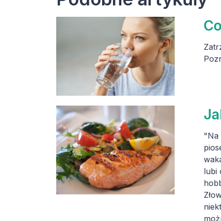
Co
Zatr
Pozn
Ja
"Na 
pios
waka
lubi
hobb
Złow
niek
możn