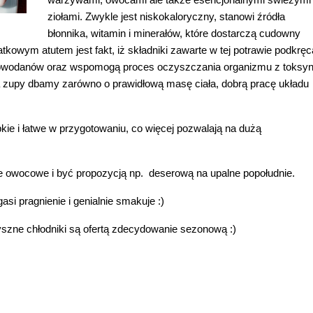
warzywami, owocami ale także esencjonalnymi świeżymi 
ziołami. Zwykle jest niskokaloryczny, stanowi źródła 
błonnika, witamin i minerałów, które dostarczą cudowny 
kowym atutem jest fakt, iż składniki zawarte w tej potrawie podkręcą
glowodanów oraz wspomogą proces oczyszczania organizmu z toksyn
 zupy dbamy zarówno o prawidłową masę ciała, dobrą pracę układu 
ie i łatwe w przygotowaniu, co więcej pozwalają na dużą 
owocowe i być propozycją np.  deserową na upalne popołudnie.
si pragnienie i genialnie smakuje :)
yszne chłodniki są ofertą zdecydowanie sezonową :)