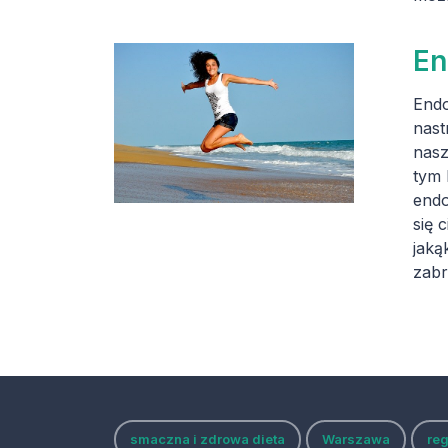
En
Endo
nast
nasz
tym 
endo
się 
jaką
zabr
smaczna i zdrowa dieta
Warszawa
re