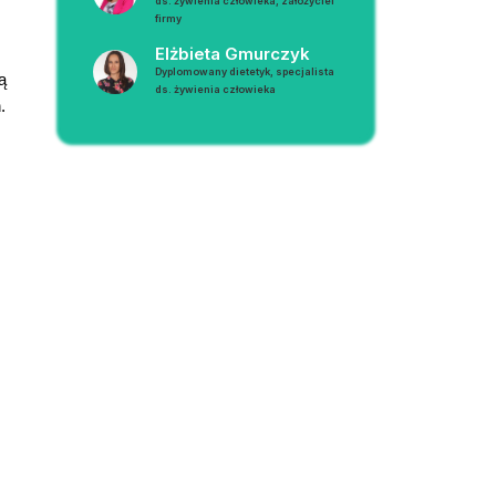
ds. żywienia człowieka, założyciel
firmy
Elżbieta Gmurczyk
Dyplomowany dietetyk, specjalista
 
ds. żywienia człowieka
.