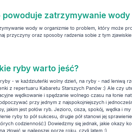
 powoduje zatrzymywanie wody 
zymywanie wody w organizmie to problem, który może pr
aj przyczyny oraz sposoby radzenia sobie z tym zjawiskie
kie ryby warto jeść?
ryby - w kaździuteńki wolny dzień, na ryby - nad leniwą rze
enki z repertuaru Kabaretu Starszych Panów :) Ale czy utw
cyjne wędkowanie i spędzanie wolnego czasu na łonie natu
 odpoczywać przy jednym z najspokojniejszych i jednocześ
y, jakim jest połów ryb. Jezioro, cisza, spokój, wędka i my 
ienie ryby to pół sukcesu, drugie pół stanowi jej sprawieni
tórych codzienność:) Dowiedzmy się jednak, jakie okazy k
a złowić w najlepszej porze roku, czyli latem :)