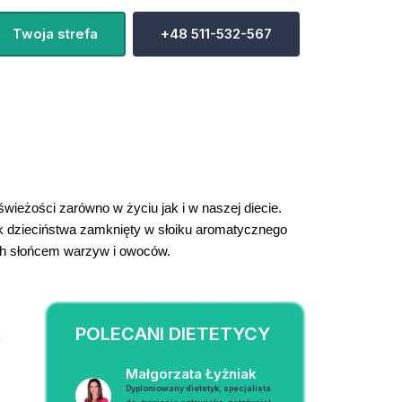
Twoja strefa
+48 511-532-567
wieżości zarówno w życiu jak i w naszej diecie. 
k dzieciństwa zamknięty w słoiku aromatycznego 
h słońcem warzyw i owoców.
POLECANI DIETETYCY
 
Małgorzata Łyżniak
Dyplomowany dietetyk, specjalista