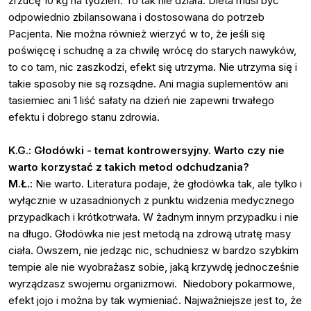
zrzucę 10 kg na tydzień. To tak nie działa. Dieta musi być
odpowiednio zbilansowana i dostosowana do potrzeb
Pacjenta. Nie można również wierzyć w to, że jeśli się
poświęcę i schudnę a za chwilę wrócę do starych nawyków,
to co tam, nic zaszkodzi, efekt się utrzyma. Nie utrzyma się i
takie sposoby nie są rozsądne. Ani magia suplementów ani
tasiemiec ani 1 liść sałaty na dzień nie zapewni trwałego
efektu i dobrego stanu zdrowia.
K.G.: Głodówki - temat kontrowersyjny. Warto czy nie
warto korzystać z takich metod odchudzania?
M.Ł.:
Nie warto. Literatura podaje, że głodówka tak, ale tylko i
wyłącznie w uzasadnionych z punktu widzenia medycznego
przypadkach i krótkotrwała. W żadnym innym przypadku i nie
na długo. Głodówka nie jest metodą na zdrową utratę masy
ciała. Owszem, nie jedząc nic, schudniesz w bardzo szybkim
tempie ale nie wyobrażasz sobie, jaką krzywdę jednocześnie
wyrządzasz swojemu organizmowi. Niedobory pokarmowe,
efekt jojo i można by tak wymieniać. Najważniejsze jest to, że