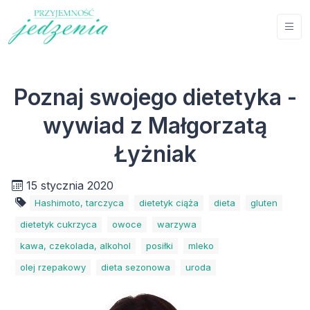
Poznaj swojego dietetyka -
wywiad z Małgorzatą
Łyżniak
15 stycznia 2020
Hashimoto, tarczyca
dietetyk ciąża
dieta
gluten
dietetyk cukrzyca
owoce
warzywa
kawa, czekolada, alkohol
posiłki
mleko
olej rzepakowy
dieta sezonowa
uroda