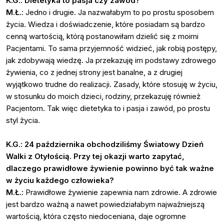
K.G.: Dietetyka to pasja czy zawód?
M.Ł.
: Jedno i drugie. Ja nazwałabym to po prostu sposobem
życia. Wiedza i doświadczenie, które posiadam są bardzo
cenną wartością, którą postanowiłam dzielić się z moimi
Pacjentami. To sama przyjemność widzieć, jak robią postępy,
jak zdobywają wiedzę. Ja przekazuję im podstawy zdrowego
żywienia, co z jednej strony jest banalne, a z drugiej
wyjątkowo trudne do realizacji. Zasady, które stosuję w życiu,
w stosunku do moich dzieci, rodziny, przekazuję również
Pacjentom. Tak więc dietetyka to i pasja i zawód, po prostu
styl życia.
K.G.: 24 października obchodziliśmy Światowy Dzień
Walki z Otyłością. Przy tej okazji warto zapytać,
dlaczego prawidłowe żywienie powinno być tak ważne
w życiu każdego człowieka?
M.Ł.:
Prawidłowe żywienie zapewnia nam zdrowie. A zdrowie
jest bardzo ważną a nawet powiedziałabym najważniejszą
wartością, która często niedoceniana, daje ogromne