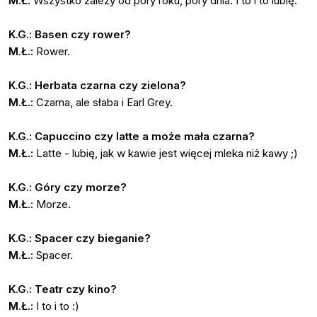
M.Ł:
Wszystko zależy od pory roku, pory dnia. I to i to lubię.
K.G.: Basen czy rower?
M.Ł.:
Rower.
K.G.: Herbata czarna czy zielona?
M.Ł.:
Czarna, ale słaba i Earl Grey.
K.G.: Capuccino czy latte a może mała czarna?
M.Ł.:
Latte - lubię, jak w kawie jest więcej mleka niż kawy ;)
K.G.: Góry czy morze?
M.Ł
.: Morze.
K.G.: Spacer czy bieganie?
M.Ł.:
Spacer.
K.G.: Teatr czy kino?
M.Ł.:
I to i to :)