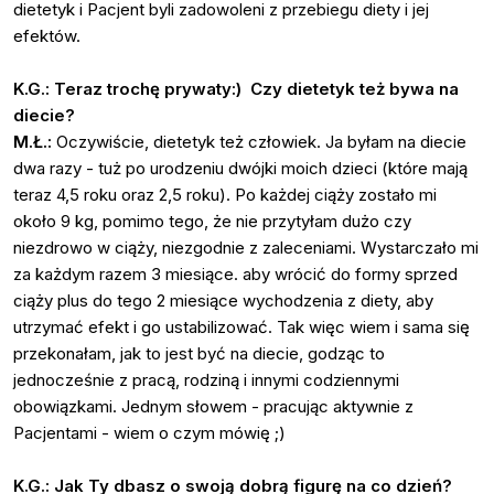
dietetyk i Pacjent byli zadowoleni z przebiegu diety i jej
efektów.
K.G.: Teraz trochę prywaty:) Czy dietetyk też bywa na
diecie?
M.Ł.:
Oczywiście, dietetyk też człowiek. Ja byłam na diecie
dwa razy - tuż po urodzeniu dwójki moich dzieci (które mają
teraz 4,5 roku oraz 2,5 roku). Po każdej ciąży zostało mi
około 9 kg, pomimo tego, że nie przytyłam dużo czy
niezdrowo w ciąży, niezgodnie z zaleceniami. Wystarczało mi
za każdym razem 3 miesiące. aby wrócić do formy sprzed
ciąży plus do tego 2 miesiące wychodzenia z diety, aby
utrzymać efekt i go ustabilizować. Tak więc wiem i sama się
przekonałam, jak to jest być na diecie, godząc to
jednocześnie z pracą, rodziną i innymi codziennymi
obowiązkami. Jednym słowem - pracując aktywnie z
Pacjentami - wiem o czym mówię ;)
K.G.: Jak Ty dbasz o swoją dobrą figurę na co dzień?