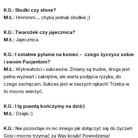
K.G.: Słodki czy słone?
M.Ł.:
Hmmmm.... chyba jednak słodkie ;)
K.G.: Twarożek czy jajecznica?
M.Ł.:
Jajecznica.
K.G.: I ostatnie pytanie na koniec - czego życzysz sobie
i swoim Pacjentom?
M.Ł.:
Wytrwałości i sukcesów. Zmiany są trudne, droga jest
pełna wyzwań i zakrętów, ale warta podjęcia ryzyka, do
czego zachęcam. Sukces jest w naszych rękach! Trzeba w
to mocno wierzyć.
K.G.: I tą puentą kończymy na dziś:)
M.Ł
.: Dzięki :)
K.G.:
Nie pozostaje mi nic innego jak dołączyć się do życzeń
Gosi i mocno trzymać za Was kciuki! Powodzenia!