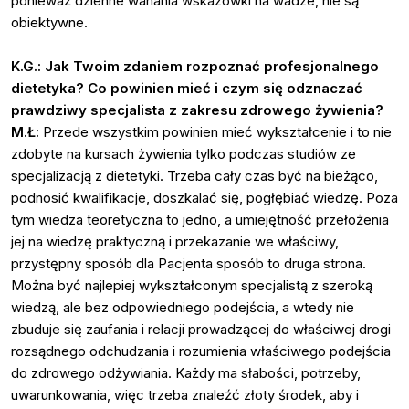
ponieważ dzienne wahania wskazówki na wadze, nie są
obiektywne.
K.G.: Jak Twoim zdaniem rozpoznać profesjonalnego
dietetyka? Co powinien mieć i czym się odznaczać
prawdziwy specjalista z zakresu zdrowego żywienia?
M.Ł:
Przede wszystkim powinien mieć wykształcenie i to nie
zdobyte na kursach żywienia tylko podczas studiów ze
specjalizacją z dietetyki. Trzeba cały czas być na bieżąco,
podnosić kwalifikacje, doszkalać się, pogłębiać wiedzę. Poza
tym wiedza teoretyczna to jedno, a umiejętność przełożenia
jej na wiedzę praktyczną i przekazanie we właściwy,
przystępny sposób dla Pacjenta sposób to druga strona.
Można być najlepiej wykształconym specjalistą z szeroką
wiedzą, ale bez odpowiedniego podejścia, a wtedy nie
zbuduje się zaufania i relacji prowadzącej do właściwej drogi
rozsądnego odchudzania i rozumienia właściwego podejścia
do zdrowego odżywiania. Każdy ma słabości, potrzeby,
uwarunkowania, więc trzeba znaleźć złoty środek, aby i