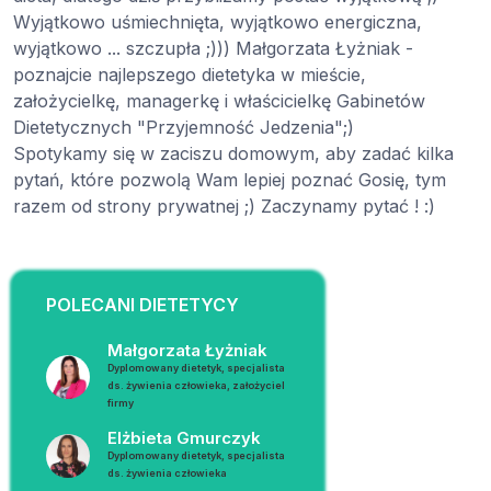
Wyjątkowo uśmiechnięta, wyjątkowo energiczna,
wyjątkowo ... szczupła ;))) Małgorzata Łyżniak -
poznajcie najlepszego dietetyka w mieście,
założycielkę, managerkę i właścicielkę Gabinetów
Dietetycznych "Przyjemność Jedzenia";)
Spotykamy się w zaciszu domowym, aby zadać kilka
pytań, które pozwolą Wam lepiej poznać Gosię, tym
razem od strony prywatnej ;) Zaczynamy pytać ! :)
POLECANI DIETETYCY
Małgorzata Łyżniak
Dyplomowany dietetyk, specjalista
ds. żywienia człowieka, założyciel
firmy
Elżbieta Gmurczyk
Dyplomowany dietetyk, specjalista
ds. żywienia człowieka