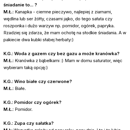
śniadanie to... ?
M.Ł.:
Kanapka - ciemne pieczywo, najlepiej z ziarnami,
wędlina lub ser żółty, czasami jajko, do tego sałata czy
roszponka i dużo warzyw np. pomidor, ogórek, papryka.
Rzadziej się zdarza, że mam ochotę na słodkie śniadania. A w
pakiecie dwa kubki słabej herbaty:)
K.G.: Woda z gazem czy bez gazu a może kranówka?
M.Ł.:
Kranówka z bąbelkami :) Mam w domu saturator, więc
wybieram taką opcję:)
K.G.: Wino białe czy czerwone?
M.Ł.:
Białe.
K.G.: Pomidor czy ogórek?
M.Ł.
: Pomidor.
K.G.: Zupa czy sałatka?