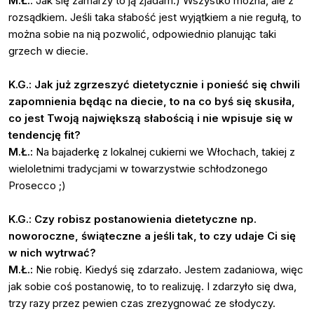
M.Ł.
: Jak się zamarzy to ją zjadam:) Wszystko można, ale z
rozsądkiem. Jeśli taka słabość jest wyjątkiem a nie regułą, to
można sobie na nią pozwolić, odpowiednio planując taki
grzech w diecie.
K.G.: Jak już zgrzeszyć dietetycznie i ponieść się chwili
zapomnienia będąc na diecie, to na co byś się skusiła,
co jest Twoją największą słabością i nie wpisuje się w
tendencję fit?
M.Ł.:
Na bajaderkę z lokalnej cukierni we Włochach, takiej z
wieloletnimi tradycjami w towarzystwie schłodzonego
Prosecco ;)
K.G.: Czy robisz postanowienia dietetyczne np.
noworoczne, świąteczne a jeśli tak, to czy udaje Ci się
w nich wytrwać?
M.Ł.:
Nie robię. Kiedyś się zdarzało. Jestem zadaniowa, więc
jak sobie coś postanowię, to to realizuję. I zdarzyło się dwa,
trzy razy przez pewien czas zrezygnować ze słodyczy.