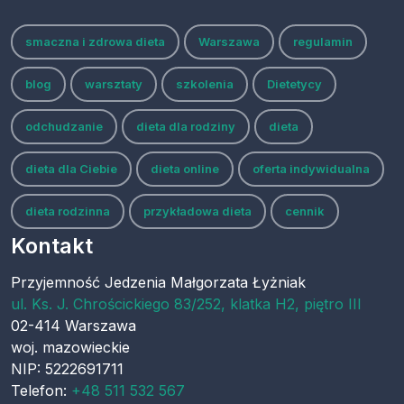
smaczna i zdrowa dieta
Warszawa
regulamin
blog
warsztaty
szkolenia
Dietetycy
odchudzanie
dieta dla rodziny
dieta
dieta dla Ciebie
dieta online
oferta indywidualna
dieta rodzinna
przykładowa dieta
cennik
Kontakt
Przyjemność Jedzenia Małgorzata Łyżniak
ul.
Ks. J. Chrościckiego 83/252, klatka H2, piętro III
02-414
Warszawa
woj.
mazowieckie
NIP: 5222691711
Telefon:
+48 511 532 567