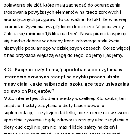
pojawienie się ziół, które mają zachęcać do ograniczenia
stosowania powyższych elementów na rzecz zdrowych i
aromatycznych przypraw. To co ważne, to fakt, że w nowej
piramidzie żywienia uwzględniono konieczność picia wody.
Zaleca się minimum 1,5 litra na dzień. Nowa piramida wpisuje
się bardzo dobrze w obecny trend zdrowego stylu życia,
niezwykle popularnego w dzisiejszych czasach. Coraz więcej
z nas przykłada większą wagę do tego, co jemy i jak jemy.
K.G.: Pacjenci często mają upodobania do czytania w
internecie dziwnych recept na szybki proces utraty
masy ciała. Jakie najbardziej szokujące tezy usłyszałaś
od swoich Pacjentów?
M.Ł.:
Internet jest źródłem wiedzy wszelkiej. Kto szuka, ten
znajdzie. Padały zapytania o diety tasiemcowe, o
suplementację - czyli zjem tabletkę, nie zmienię nic w swoim
sposobie żywienia i będę zdrowy i szczupły albo zapytania o
diety cud czyli nie jem nic, max 4 liście sałaty na dzień i